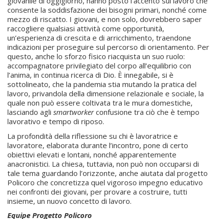
giovanile di oggigiorno, hanno posto l’accento sul lavoro che
consente la soddisfazione dei bisogni primari, nonché come
mezzo di riscatto. I giovani, e non solo, dovrebbero saper
raccogliere qualsiasi attività come opportunità,
un’esperienza di crescita e di arricchimento, traendone
indicazioni per proseguire sul percorso di orientamento. Per
questo, anche lo sforzo fisico riacquista un suo ruolo:
accompagnatore privilegiato del corpo all’equilibrio con
l’anima, in continua ricerca di Dio. È innegabile, si è
sottolineato, che la pandemia stia mutando la pratica del
lavoro, privandola della dimensione relazionale e sociale, la
quale non può essere coltivata tra le mura domestiche,
lasciando agli
smartworker
confusione tra ciò che è tempo
lavorativo e tempo di riposo.
La profondità della riflessione su chi è lavoratrice e
lavoratore, elaborata durante l’incontro, pone di certo
obiettivi elevati e lontani, nonché apparentemente
anacronistici. La chiesa, tuttavia, non può non occuparsi di
tale tema guardando l’orizzonte, anche aiutata dal progetto
Policoro che concretizza quel vigoroso impegno educativo
nei confronti dei giovani, per provare a costruire, tutti
insieme, un nuovo concetto di lavoro.
Equipe Progetto Policoro