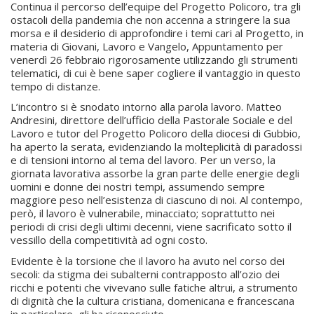
Continua il percorso dell’equipe del Progetto Policoro, tra gli
ostacoli della pandemia che non accenna a stringere la sua
morsa e il desiderio di approfondire i temi cari al Progetto, in
materia di Giovani, Lavoro e Vangelo, Appuntamento per
venerdì 26 febbraio rigorosamente utilizzando gli strumenti
telematici, di cui è bene saper cogliere il vantaggio in questo
tempo di distanze.
L’incontro si è snodato intorno alla parola lavoro. Matteo
Andresini, direttore dell’ufficio della Pastorale Sociale e del
Lavoro e tutor del Progetto Policoro della diocesi di Gubbio,
ha aperto la serata, evidenziando la molteplicità di paradossi
e di tensioni intorno al tema del lavoro. Per un verso, la
giornata lavorativa assorbe la gran parte delle energie degli
uomini e donne dei nostri tempi, assumendo sempre
maggiore peso nell’esistenza di ciascuno di noi. Al contempo,
però, il lavoro è vulnerabile, minacciato; soprattutto nei
periodi di crisi degli ultimi decenni, viene sacrificato sotto il
vessillo della competitività ad ogni costo.
Evidente è la torsione che il lavoro ha avuto nel corso dei
secoli: da stigma dei subalterni contrapposto all’ozio dei
ricchi e potenti che vivevano sulle fatiche altrui, a strumento
di dignità che la cultura cristiana, domenicana e francescana
in particolare, gli ha riconosciuto.