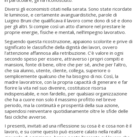
Diversi gli economisti citati nella serata. Sono state ricordate
le luminose, e certamente avanguardistiche, parole di
Luigino Bruni che qualificava il lavoro come dono di sé e dono
per gli altri. Si compie così un atto d’amore nel prestare le
proprie energie, fisiche e mentali, nell’impegno lavorativo.
Seguendo questa ricostruzione, appaiono scolorite e prive di
significato le classifiche della dignità dei lavori, ovvero
l’attenzione affannosa alla retribuzione. C’è valore in ogni
secondo speso per essere, attraverso i propri compiti e
mansioni, fonte di bene, oltre che per sé, anche per l’altro,
che sia alunno, utente, cliente, collega, superiore o
semplicemente qualcuno che ha bisogno di noi. Così, la
madre lavoratrice, con la propria capacità di generare e far
fiorire la vita nel suo divenire, costituisce risorsa
indispensabile, e non fardello, per qualsiasi organizzazione
che ha a cuore non solo il massimo profitto nel breve
periodo, ma la continuità e prosperità della sua azione,
sapendosi reinventare quotidianamente oltre le sfide delle
fasi cicliche avverse.
I presenti, invitati ad una riflessione su cosa è e cosa non è il
lavoro, e su come questo può essere calato nella realtà