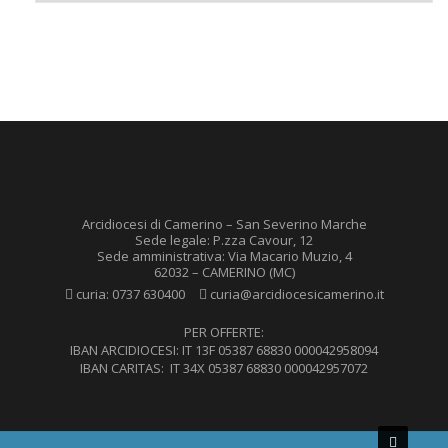
Arcidiocesi di Camerino – San Severino Marche
Sede legale: P.zza Cavour, 12
Sede amministrativa: Via Macario Muzio, 4
62032 – CAMERINO (MC)
curia:
0737 630400
curia@arcidiocesicamerino.it
PER OFFERTE:
IBAN ARCIDIOCESI: IT 13F 05387 68830 000042958094
IBAN CARITAS: IT 34X 05387 68830 000042957072