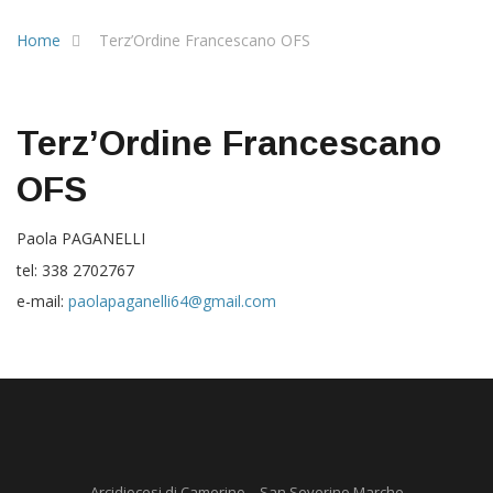
Home
Terz’Ordine Francescano OFS
Terz’Ordine Francescano
OFS
Paola PAGANELLI
tel: 338 2702767
e-mail:
paolapaganelli64@gmail.com
Arcidiocesi di Camerino – San Severino Marche