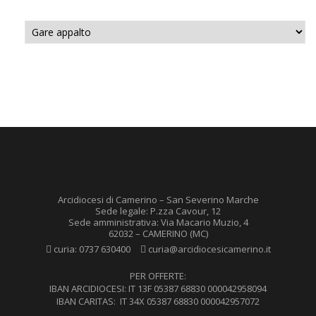
Categorie
Arcidiocesi di Camerino – San Severino Marche
Sede legale: P.zza Cavour, 12
Sede amministrativa: Via Macario Muzio, 4
62032 – CAMERINO (MC)
curia:
0737 630400
curia@arcidiocesicamerino.it
PER OFFERTE:
IBAN ARCIDIOCESI: IT 13F 05387 68830 000042958094
IBAN CARITAS: IT 34X 05387 68830 000042957072