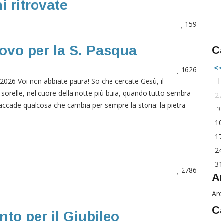
 ritrovate
159
ovo per la S. Pasqua
C
<
1626
 Voi non abbiate paura! So che cercate Gesù, il
l
 e sorelle, nel cuore della notte più buia, quando tutto sembra
2
, accade qualcosa che cambia per sempre la storia: la pietra
3
1
1
2
3
2786
A
Arc
C
to per il Giubileo