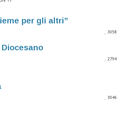
ore 17
eme per gli altri”
3058
e Diocesano
2794
a
3046