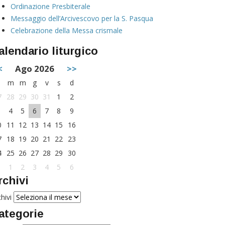
Ordinazione Presbiterale
Messaggio dell’Arcivescovo per la S. Pasqua
Celebrazione della Messa crismale
alendario liturgico
<
Ago 2026
>>
m
m
g
v
s
d
7
28
29
30
31
1
2
4
5
6
7
8
9
0
11
12
13
14
15
16
7
18
19
20
21
22
23
4
25
26
27
28
29
30
1
1
2
3
4
5
6
rchivi
hivi
ategorie