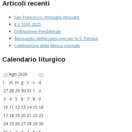
Articoli recenti
San Francesco. Immagini ritrovate
8 x 1000 2025
Ordinazione Presbiterale
Messaggio dell’Arcivescovo per la S. Pasqua
Celebrazione della Messa crismale
Calendario liturgico
<<
Ago 2026
>>
l
m
m
g
v
s
d
27
28
29
30
31
1
2
3
4
5
6
7
8
9
10
11
12
13
14
15
16
17
18
19
20
21
22
23
24
25
26
27
28
29
30
31
1
2
3
4
5
6