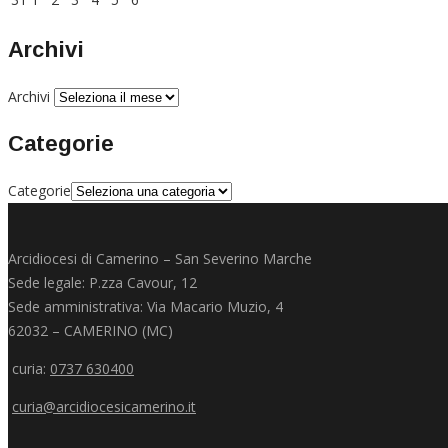
Archivi
Archivi
Categorie
Categorie
Arcidiocesi di Camerino – San Severino Marche
Sede legale: P.zza Cavour, 12
Sede amministrativa: Via Macario Muzio, 4
62032 – CAMERINO (MC)
curia:
0737 630400
curia@arcidiocesicamerino.it