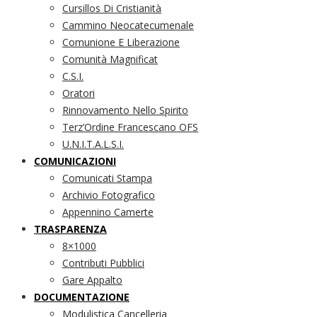
Cursillos Di Cristianità
Cammino Neocatecumenale
Comunione E Liberazione
Comunità Magnificat
C.S.I.
Oratori
Rinnovamento Nello Spirito
Terz’Ordine Francescano OFS
U.N.I.T.A.L.S.I.
COMUNICAZIONI
Comunicati Stampa
Archivio Fotografico
Appennino Camerte
TRASPARENZA
8×1000
Contributi Pubblici
Gare Appalto
DOCUMENTAZIONE
Modulistica Cancelleria