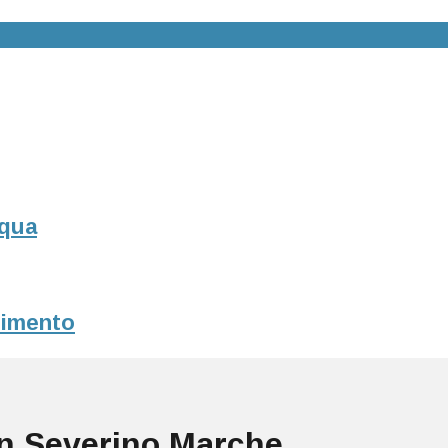
squa
erimento
an Severino Marche