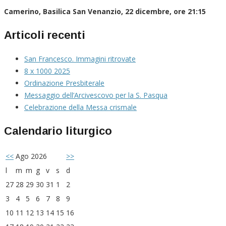
Camerino, Basilica San Venanzio, 22 dicembre, ore 21:15
Articoli recenti
San Francesco. Immagini ritrovate
8 x 1000 2025
Ordinazione Presbiterale
Messaggio dell’Arcivescovo per la S. Pasqua
Celebrazione della Messa crismale
Calendario liturgico
<<
Ago 2026
>>
l
m
m
g
v
s
d
27
28
29
30
31
1
2
3
4
5
6
7
8
9
10
11
12
13
14
15
16