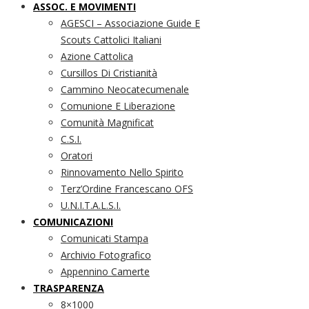
ASSOC. E MOVIMENTI
AGESCI – Associazione Guide E
Scouts Cattolici Italiani
Azione Cattolica
Cursillos Di Cristianità
Cammino Neocatecumenale
Comunione E Liberazione
Comunità Magnificat
C.S.I.
Oratori
Rinnovamento Nello Spirito
Terz’Ordine Francescano OFS
U.N.I.T.A.L.S.I.
COMUNICAZIONI
Comunicati Stampa
Archivio Fotografico
Appennino Camerte
TRASPARENZA
8×1000