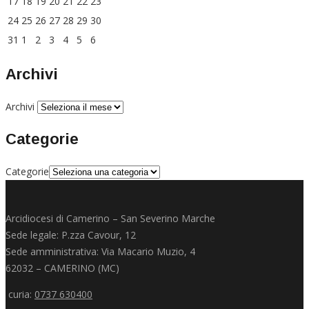
17
18
19
20
21
22
23
24
25
26
27
28
29
30
31
1
2
3
4
5
6
Archivi
Archivi
Categorie
Categorie
Arcidiocesi di Camerino – San Severino Marche
Sede legale: P.zza Cavour, 12
Sede amministrativa: Via Macario Muzio, 4
62032 – CAMERINO (MC)
curia:
0737 630400