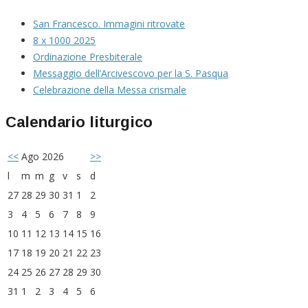
San Francesco. Immagini ritrovate
8 x 1000 2025
Ordinazione Presbiterale
Messaggio dell’Arcivescovo per la S. Pasqua
Celebrazione della Messa crismale
Calendario liturgico
<<
Ago 2026
>>
l
m
m
g
v
s
d
27
28
29
30
31
1
2
3
4
5
6
7
8
9
10
11
12
13
14
15
16
17
18
19
20
21
22
23
24
25
26
27
28
29
30
31
1
2
3
4
5
6