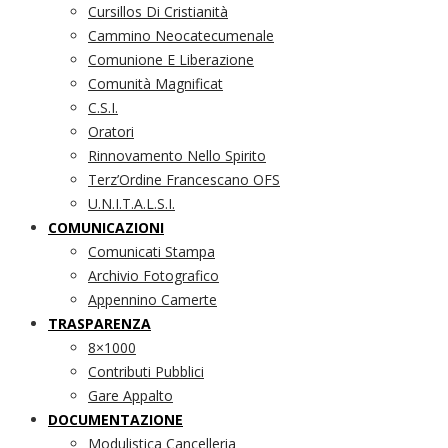
Cursillos Di Cristianità
Cammino Neocatecumenale
Comunione E Liberazione
Comunità Magnificat
C.S.I.
Oratori
Rinnovamento Nello Spirito
Terz’Ordine Francescano OFS
U.N.I.T.A.L.S.I.
COMUNICAZIONI
Comunicati Stampa
Archivio Fotografico
Appennino Camerte
TRASPARENZA
8×1000
Contributi Pubblici
Gare Appalto
DOCUMENTAZIONE
Modulistica Cancelleria