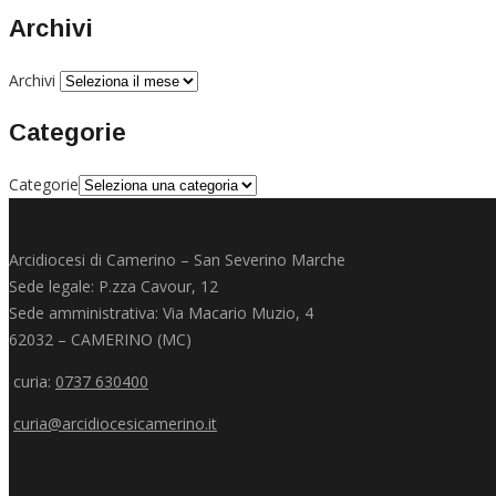
Archivi
Archivi
Categorie
Categorie
Arcidiocesi di Camerino – San Severino Marche
Sede legale: P.zza Cavour, 12
Sede amministrativa: Via Macario Muzio, 4
62032 – CAMERINO (MC)
curia:
0737 630400
curia@arcidiocesicamerino.it