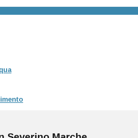
squa
erimento
an Severino Marche