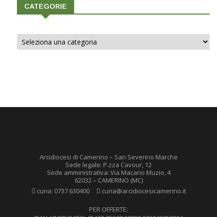
CATEGORIE
Categorie
Arcidiocesi di Camerino – San Severino Marche
Sede legale: P.zza Cavour, 12
Sede amministrativa: Via Macario Muzio, 4
62032 – CAMERINO (MC)
curia:
0737 630400
curia@arcidiocesicamerino.it
PER OFFERTE: