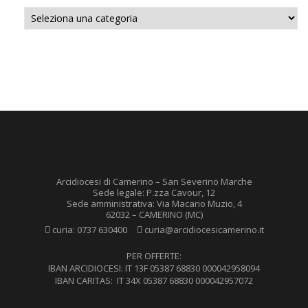
Categorie
Arcidiocesi di Camerino – San Severino Marche
Sede legale: P.zza Cavour, 12
Sede amministrativa: Via Macario Muzio, 4
62032 – CAMERINO (MC)
curia:
0737 630400
curia@arcidiocesicamerino.it
PER OFFERTE:
IBAN ARCIDIOCESI: IT 13F 05387 68830 000042958094
IBAN CARITAS: IT 34X 05387 68830 000042957072