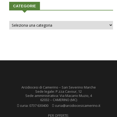
CATEGORIE
Categorie
Arcidiocesi di Camerino – San Severino Marche
Sede legale: P.zza Cavour, 12
Sede amministrativa: Via Macario Muzio, 4
62032 – CAMERINO (MC)
curia:
0737 630400
curia@arcidiocesicamerino.it
PER OFFERTE: