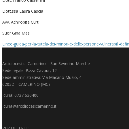
Dott. Franco Castellani
Dott.ssa Laura Cascia
Avv. Achiropita Curti
Suor Gina Masi
Linee-guida-per-la-tutela-dei-minori-e-delle-persone-vulnerabili-defin
Arcidiocesi di Camerino – San Severino Marche
Sede legale: P.zza Cavour, 12
Sede amministrativa: Via Macario Muzio, 4
62032 – CAMERINO (MC)
curia:
0737 630400
curia@arcidiocesicamerino.it
PER OFFERTE: