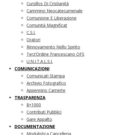
Cursillos Di Cristianità
Cammino Neocatecumenale
Comunione E Liberazione
Comunità Magnificat
C.S.I.
Oratori
Rinnovamento Nello Spirito
Terz’Ordine Francescano OFS
U.N.I.T.A.L.S.I.
COMUNICAZIONI
Comunicati Stampa
Archivio Fotografico
Appennino Camerte
TRASPARENZA
8×1000
Contributi Pubblici
Gare Appalto
DOCUMENTAZIONE
Modulistica Cancelleria