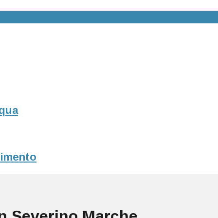
squa
erimento
an Severino Marche